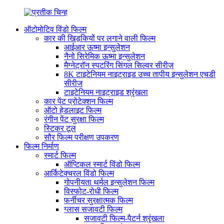
ऑटोमोटिव विंडो फिल्म
कार की खिड़कियों पर लगाने वाली फिल्म
आईआर ऊष्मा इन्सुलेशन
नैनो सिरेमिक ऊष्मा इन्सुलेशन
मैग्नेट्रॉन स्पटरिंग सिंगल सिल्वर सीरीज़
8K टाइटेनियम नाइट्राइड उच्च तापीय इन्सुलेशन एचडी
सीरीज
टाइटेनियम नाइट्राइड श्रृंखला
कार पेंट प्रोटेक्शन फिल्म
ऑटो हेडलाइट फिल्म
रंगीन पेंट सुरक्षा फिल्म
स्टिकर टूल
सौर फिल्म परीक्षण उपकरण
फिल्म निर्माण
स्मार्ट फिल्म
ऑप्टिकल स्मार्ट विंडो फिल्म
आर्किटेक्चरल विंडो फिल्म
गोपनीयता थर्मल इन्सुलेशन फिल्म
विस्फोट-रोधी फिल्म
फर्नीचर सुरक्षात्मक फिल्म
ग्लास सजावटी फिल्म
सजावटी फिल्म-पैटर्न श्रृंखला