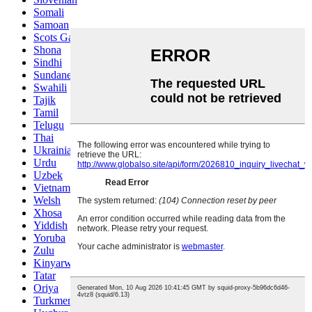
Somali
Samoan
Scots Gaelic
Shona
Sindhi
Sundanese
Swahili
Tajik
Tamil
Telugu
Thai
Ukrainian
Urdu
Uzbek
Vietnamese
Welsh
Xhosa
Yiddish
Yoruba
Zulu
Kinyarwanda
Tatar
Oriya
Turkmen