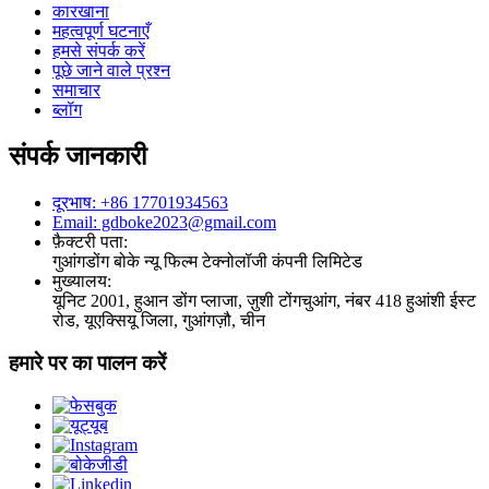
कारखाना
महत्वपूर्ण घटनाएँ
हमसे संपर्क करें
पूछे जाने वाले प्रश्न
समाचार
ब्लॉग
संपर्क जानकारी
दूरभाष: +86 17701934563
Email: gdboke2023@gmail.com
फ़ैक्टरी पता:
गुआंगडोंग बोके न्यू फिल्म टेक्नोलॉजी कंपनी लिमिटेड
मुख्यालय:
यूनिट 2001, हुआन डोंग प्लाजा, ज़ुशी टोंगचुआंग, नंबर 418 हुआंशी ईस्ट
रोड, यूएक्सियू जिला, गुआंगज़ौ, चीन
हमारे पर का पालन करें